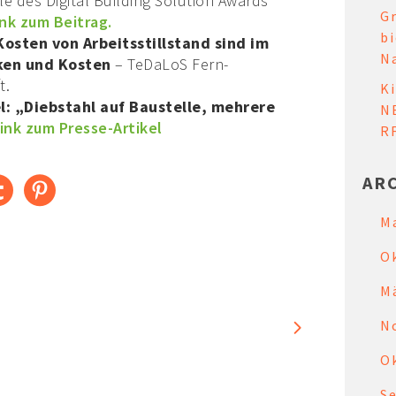
ale des Digital Building Solution Awards
G
ink zum Beitrag.
b
osten von Arbeitsstillstand sind im
N
ken und Kosten
– TeDaLoS Fern-
t.
Ki
el: „Diebstahl auf Baustelle, mehrere
N
ink zum Presse-Artikel
R
AR
M
O
M
N
O
S