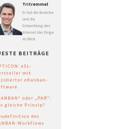
Tritremmel
Er hat die Branche
und die
Entwicklung des
Internet der Dinge
im Blick.
UESTE BEITRÄGE
PTICON: eSL-
rsteller mit
ezidierter eKanban-
oftware
KANBAN“ oder „PAR“:
s gleiche Prinzip?
udefinition des
ANBAN-Workflows