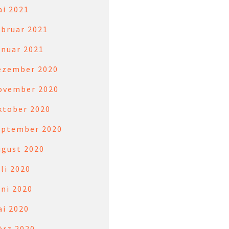
ai 2021
ebruar 2021
anuar 2021
ezember 2020
ovember 2020
ktober 2020
eptember 2020
ugust 2020
li 2020
ni 2020
ai 2020
ärz 2020