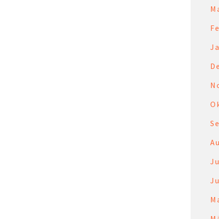
M
F
J
D
N
O
S
A
Ju
Ju
M
M