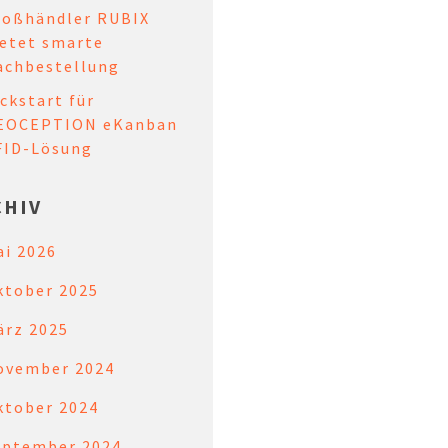
roßhändler RUBIX
ietet smarte
achbestellung
ckstart für
EOCEPTION eKanban
FID-Lösung
CHIV
ai 2026
ktober 2025
ärz 2025
ovember 2024
ktober 2024
eptember 2024