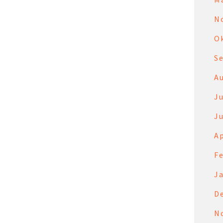
N
O
S
A
Ju
Ju
Ap
F
J
D
N