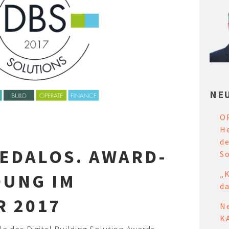
NE
O
s
He
d
TEDALOS. AWARD-
S
„
DUNG IM
da
R 2017
Ne
K