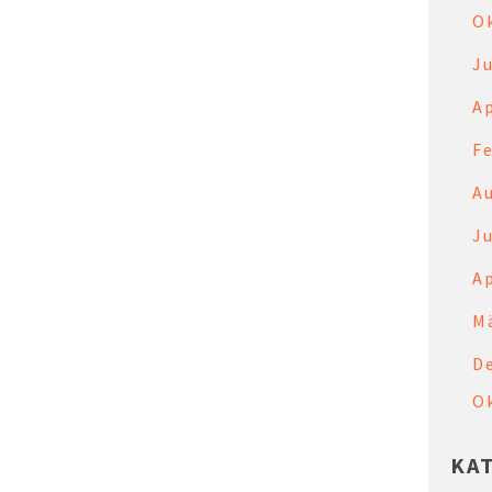
O
Ju
Ap
F
A
Ju
Ap
M
D
O
KA