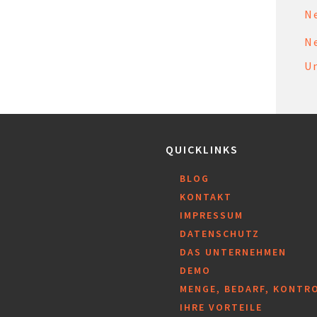
N
N
U
QUICKLINKS
BLOG
KONTAKT
IMPRESSUM
DATENSCHUTZ
DAS UNTERNEHMEN
DEMO
MENGE, BEDARF, KONTR
IHRE VORTEILE