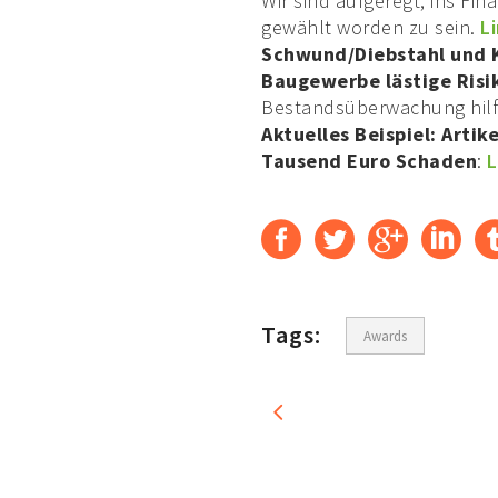
Wir sind aufgeregt, ins Fin
gewählt worden zu sein.
L
Schwund/Diebstahl und K
Baugewerbe lästige Risi
Bestandsüberwachung hilf
Aktuelles Beispiel: Artik
Tausend Euro Schaden
:
L
Tags:
Awards