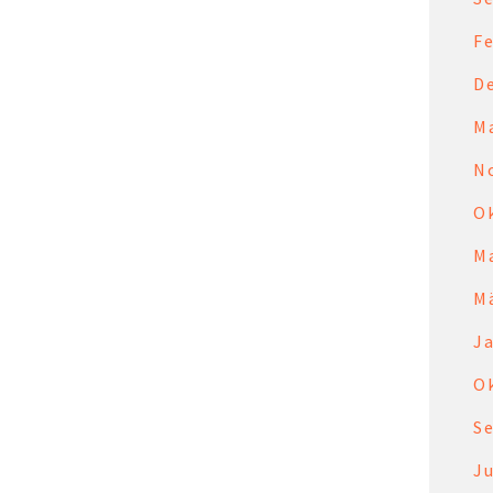
F
D
M
N
O
M
M
J
O
S
Ju