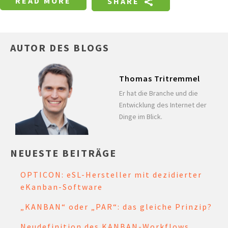
READ MORE
SHARE
AUTOR DES BLOGS
Thomas Tritremmel
Er hat die Branche und die
Entwicklung des Internet der
Dinge im Blick.
NEUESTE BEITRÄGE
OPTICON: eSL-Hersteller mit dezidierter
eKanban-Software
„KANBAN“ oder „PAR“: das gleiche Prinzip?
Neudefinition des KANBAN-Workflows